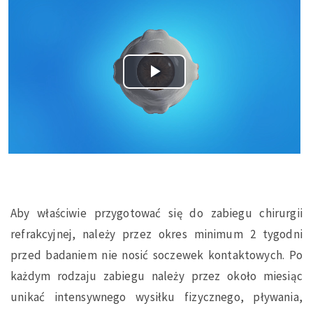
P
l
a
y
V
Aby właściwie przygotować się do zabiegu chirurgii
refrakcyjnej, należy przez okres minimum 2 tygodni
i
przed badaniem nie nosić soczewek kontaktowych. Po
d
każdym rodzaju zabiegu należy przez około miesiąc
unikać intensywnego wysiłku fizycznego, pływania,
e