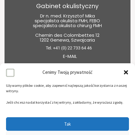
Gabinet okulistyczny
Dr n. med. Krzysztof Mika
specjalista okulista FMH, FEBO
specjalista okulista chirurg FMH
Chemin des Colombettes 12
1202 Genewa, Szwajcaria
Tel. +41 (0) 22 733 64 46
E-MAIL
Godziny otwarcia
Cenimy Twoją prywatność
Poniedziałek – Wtorek
8:30 – 18:00
Używamy plików cookie, aby zapewnić najlepszą jakość korzystania z naszej
Środa
witryny.
14:00 – 18:30
Czwartek
Jeśli chcesz nadal korzystać z tej witryny, zakładamy, że wyrażasz zgodę.
8:30 – 13:30
Piątek
8:30 – 13:00
Konsultacje po wcześniejszej rejestracji
Tak